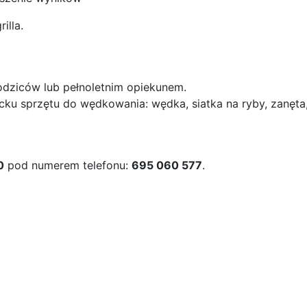
illa.
odziców lub pełnoletnim opiekunem.
ku sprzętu do wędkowania: wędka, siatka na ryby, zanęta,
0
pod numerem telefonu:
695 060 577
.