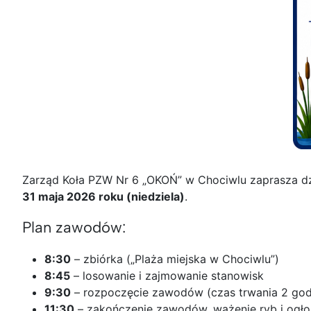
Zarząd Koła PZW Nr 6 „OKOŃ” w Chociwlu zaprasza dz
31 maja 2026 roku (niedziela)
.
Plan zawodów:
8:30
– zbiórka („Plaża miejska w Chociwlu”)
8:45
– losowanie i zajmowanie stanowisk
9:30
– rozpoczęcie zawodów (czas trwania 2 godz
11:30
– zakończenie zawodów, ważenie ryb i ogł