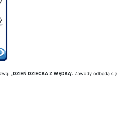
azwą:
„DZIEŃ DZIECKA Z WĘDKĄ”.
Zawody odbędą się